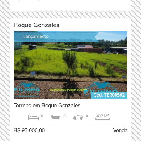
Roque Gonzales
Lançamento
Cód. TER00562
Terreno em Roque Gonzales
0
0
0
437 M²
R$ 95.000,00
Venda