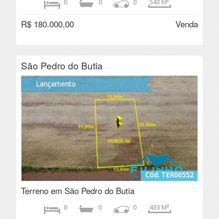
0
0
0
543 M²
R$ 180.000,00
Venda
São Pedro do Butia
Lançamento
Cód. TER00552
Terreno em São Pedro do Butia
0
0
0
433 M²