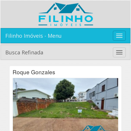
Filinho Imóveis - Menu
Toggle
naviga
Busca Refinada
Toggle
naviga
Roque Gonzales