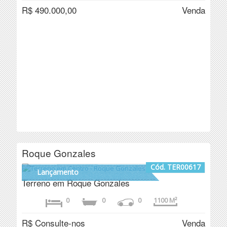
R$ 490.000,00
Venda
Roque Gonzales
Cód. TER00617
Lançamento
Terreno em Roque Gonzales
0
0
0
1100 M²
R$ Consulte-nos
Venda