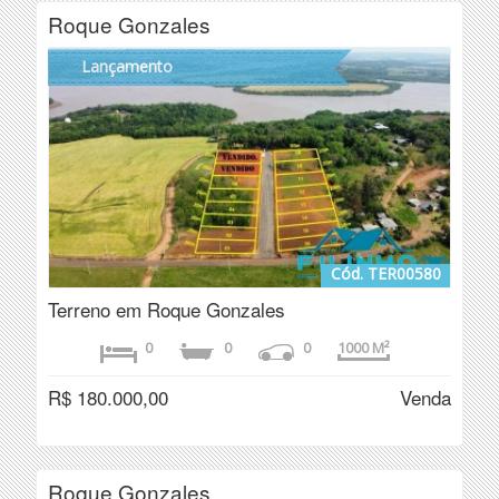
Roque Gonzales
Lançamento
Cód. TER00580
Terreno em Roque Gonzales
0
0
0
1000 M²
R$ 180.000,00
Venda
Roque Gonzales