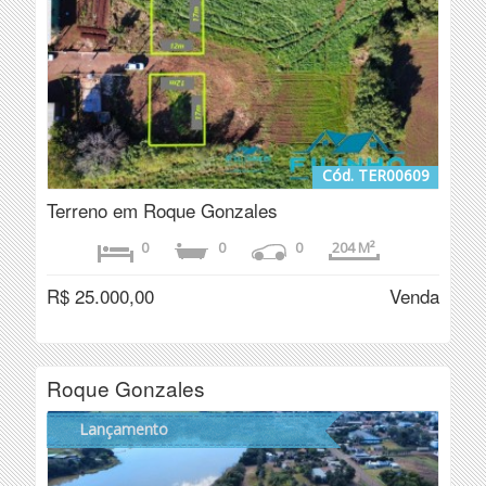
Cód. TER00609
Terreno em Roque Gonzales
0
0
0
204 M²
R$ 25.000,00
Venda
Roque Gonzales
Lançamento