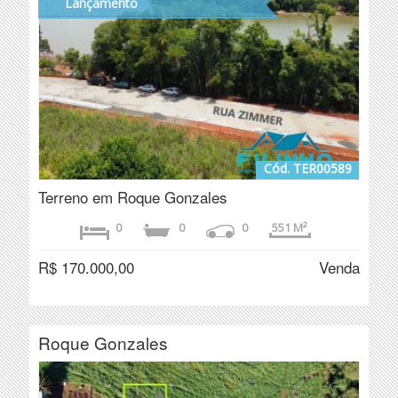
Lançamento
Cód. TER00589
Terreno em Roque Gonzales
0
0
0
551 M²
R$ 170.000,00
Venda
Roque Gonzales