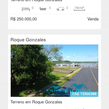
0
0
0
790 M²
R$ 250.000,00
Venda
Roque Gonzales
Cód. TER00388
Terreno em Roque Gonzales