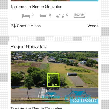
Terreno em Roque Gonzales
0
0
0
592 M²
R$ Consulte-nos
Venda
Roque Gonzales
Cód. TER00387
Terreno em Roque Gonzales