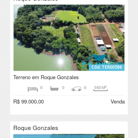
Cód. TER00586
Terreno em Roque Gonzales
0
0
0
560 M²
R$ 99.000,00
Venda
Roque Gonzales