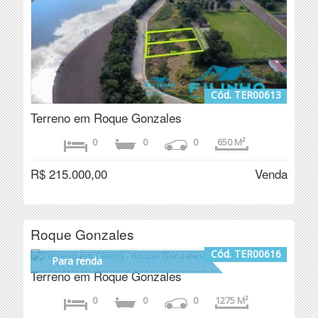
Cód. TER00613
Terreno em Roque Gonzales
0
0
0
650 M²
R$ 215.000,00
Venda
Roque Gonzales
Cód. TER00616
Para renda
Terreno em Roque Gonzales
0
0
0
1275 M²