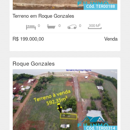
Cód. TER00188
Terreno em Roque Gonzales
0
0
0
300 M²
R$ 199.000,00
Venda
Roque Gonzales
Cód. TER00314