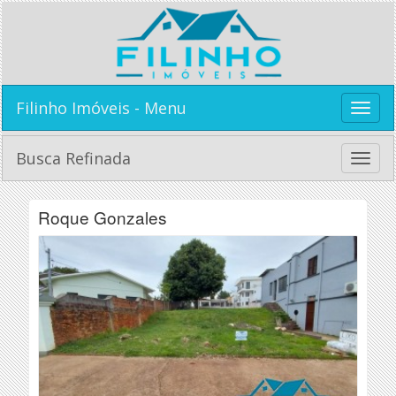
Filinho Imóveis - Menu
Toggle
naviga
Busca Refinada
Toggle
naviga
Roque Gonzales