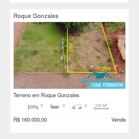
Roque Gonzales
Cód. TER00576
Terreno em Roque Gonzales
0
0
0
225 M²
R$ 160.000,00
Venda