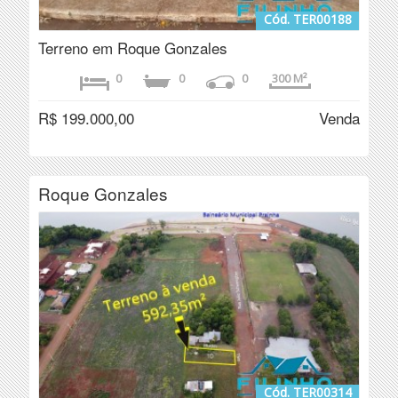
Cód. TER00188
Terreno em Roque Gonzales
0
0
0
300 M²
R$ 199.000,00
Venda
Roque Gonzales
Cód. TER00314