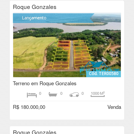
Roque Gonzales
Lançamento
Cód. TER00580
Terreno em Roque Gonzales
0
0
0
1000 M²
R$ 180.000,00
Venda
Roque Gonzales