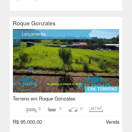
Roque Gonzales
Lançamento
Cód. TER00562
Terreno em Roque Gonzales
0
0
0
437 M²
R$ 95.000,00
Venda