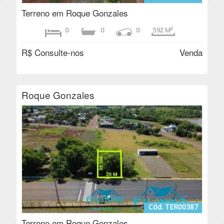
Terreno em Roque Gonzales
0
0
0
592 M²
R$ Consulte-nos
Venda
Roque Gonzales
Cód. TER00387
Terreno em Roque Gonzales