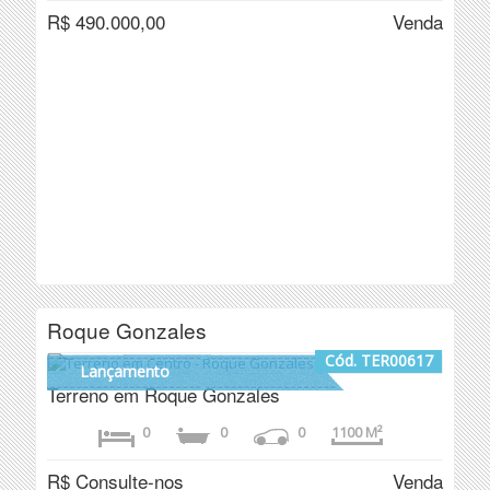
R$ 490.000,00
Venda
Roque Gonzales
Cód. TER00617
Lançamento
Terreno em Roque Gonzales
0
0
0
1100 M²
R$ Consulte-nos
Venda