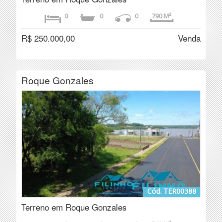
0
0
0
790 M²
R$ 250.000,00
Venda
Roque Gonzales
Cód. TER00388
Terreno em Roque Gonzales