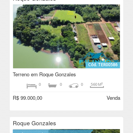
Cód. TER00586
Terreno em Roque Gonzales
0
0
0
560 M²
R$ 99.000,00
Venda
Roque Gonzales