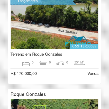
Lançamento
Cód. TER00589
Terreno em Roque Gonzales
0
0
0
551 M²
R$ 170.000,00
Venda
Roque Gonzales