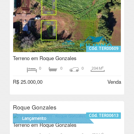
Cód. TER00609
Terreno em Roque Gonzales
0
0
0
204 M²
R$ 25.000,00
Venda
Roque Gonzales
Cód. TER00613
Lançamento
Terreno em Roque Gonzales