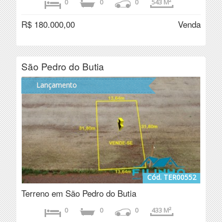
0
0
0
543 M²
R$ 180.000,00
Venda
São Pedro do Butia
Lançamento
Cód. TER00552
Terreno em São Pedro do Butia
0
0
0
433 M²