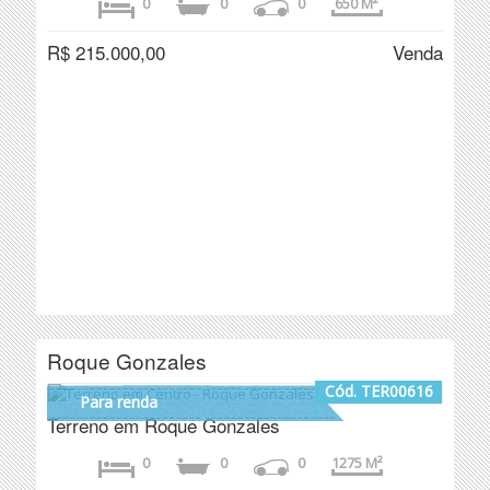
0
0
0
650 M²
R$ 215.000,00
Venda
Roque Gonzales
Cód. TER00616
Para renda
Terreno em Roque Gonzales
0
0
0
1275 M²